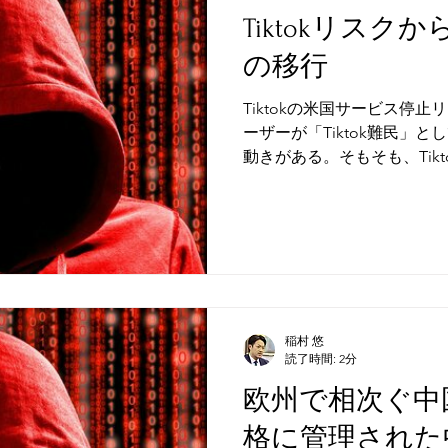
Tiktokリス
の移行
Tiktokの米国サービス停
ーザーが「Tiktok難民」と
動きがある。そもそも、Tik
ったのか、そして小紅書に
いないのか。これらの疑問
情報
稲村 悠
読了時間: 2分
欧州で相次ぐ中
格に管理された