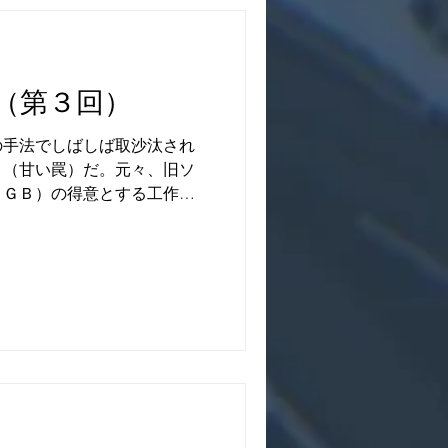
知らせ
（第３回）
の手法でしばしば取沙汰され
」（甘い罠）だ。元々、旧ソ
ＫＧＢ）の得意とする工作活
を使ってターゲットを陥れ、
よって協力者として獲得する