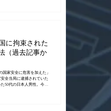
国に拘束された
法（過去記事か
国の国家安全に危害を加えた」
家安全当局に逮捕されていた
た50代の日本人男性。今月3
民法院に棄却され、懲役12