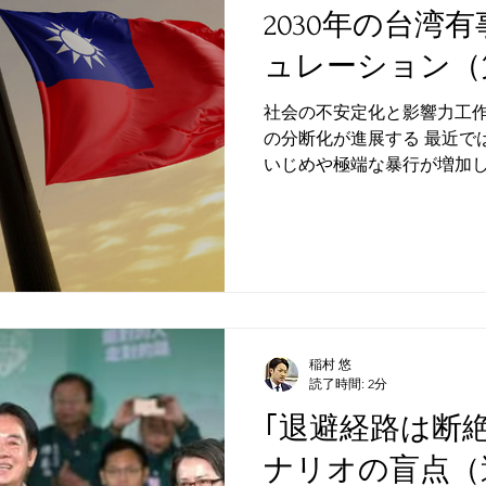
2030年の台湾
ュレーション（
社会の不安定化と影響力工作
の分断化が進展する 最近で
いじめや極端な暴行が増加
ある権威者によれば、「一
っていない人でも、大勢が
していき、特定の誰...
稲村 悠
読了時間: 2分
｢退避経路は断
ナリオの盲点（