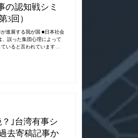
有事の認知戦シミ
第3回）
が進展する我が国 ■日本社会
は、誤った集団心理によって
していると言われています。
人ではあまり過激な思想を持
集まると次第に思考が過激化
絶？｣台湾有事シ
過去寄稿記事か