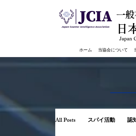
一般
日
Japan C
ホーム
当協会について
All Posts
スパイ活動
認