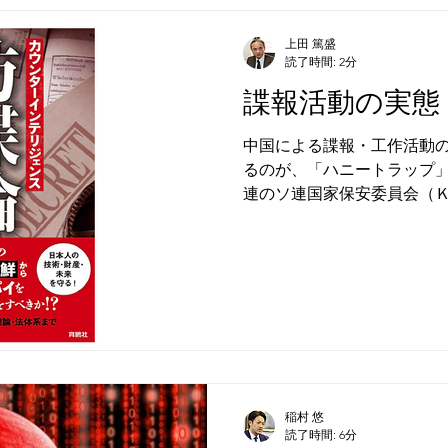
朝鮮
雑談
カウンターインテリジェンス
お
上田 篤盛
読了時間: 2分
諜報活動の実態
対策
中国による諜報・工作活動
るのが、「ハニートラップ
連のソ連国家保安委員会（
動であり、高級売春婦など
情欲を発端に脅迫や懐柔に
ものである。
稲村 悠
読了時間: 6分