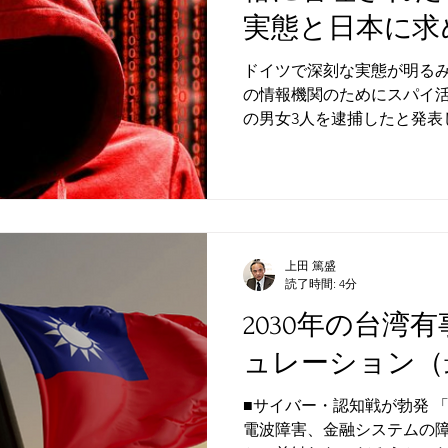
実態と日本に求
は（過去寄稿記
ドイツで深刻な実態が明るみ
の情報機関のためにスパイ
の男女3人を逮捕したと発表
国国家安全省の指示を受け
イツ人夫婦が経営する企業
を結び、その一環と...
上田 篤盛
読了時間: 4分
2030年の台湾
ュレーション（
■サイバー・認知戦が勃発 
電波障害、金融システムの