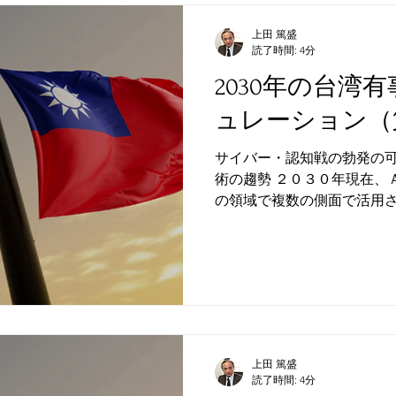
上田 篤盛
読了時間: 4分
2030年の台湾
ュレーション（
サイバー・認知戦の勃発の可
術の趨勢 ２０３０年現在、
の領域で複数の側面で活用
報収集、分析、戦術的な意
えば、軍事作戦ではＡＩが
的に絞り、有用な情...
上田 篤盛
読了時間: 4分