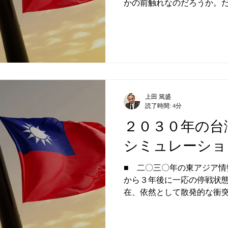
かの前触れなのだろうか。
で線状降水帯による大雨が
どもエネルギー効率が高く
のせいもある。」...
上田 篤盛
読了時間: 4分
２０３０年の台
シミュレーショ
■ 二〇三〇年の東アジア情
から３年後に一応の停戦状態
在、依然として散発的な衝
続していますが、北朝鮮の
露が拒否権を行使するなど