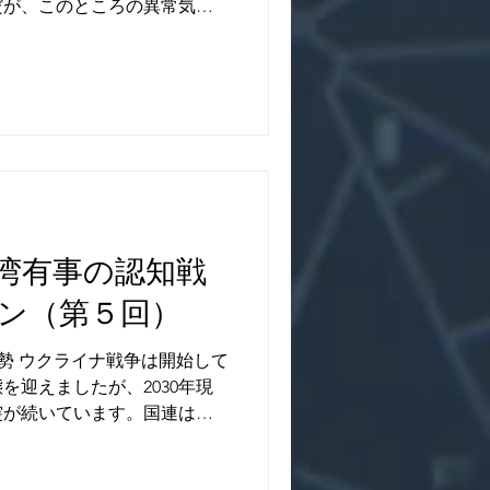
だが、このところの異常気象
多いし、風力や太陽光発電な
なく、進展していないのでそ
湾有事の認知戦
ン（第５回）
勢 ウクライナ戦争は開始して
を迎えましたが、2030年現
突が続いています。国連は存
核ミサイル問題などでは、中
の問題があり、機能不全に陥