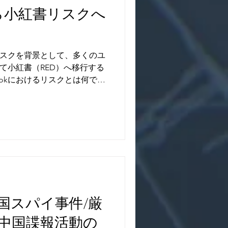
クから小紅書リスクへ
止リスクを背景として、多くのユ
して小紅書（RED）へ移行する
tokにおけるリスクとは何であ
はそれ以上の危険性が潜んで
の背後には、中国企業による
国スパイ事件/厳
中国諜報活動の