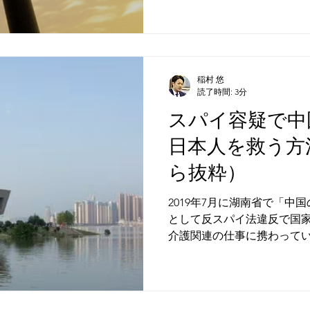
っています。多く...
稲村 悠
読了時間: 3分
スパイ容疑で中
日本人を救う方
ら抜粋）
2019年7月に湖南省で「中
として反スパイ法違反で国
介護関連の仕事に携わってい
日に高裁に当たる同省高級人
年の判決が確定した。...