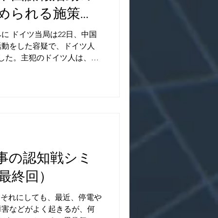
められる施策と
事から抜粋）
に ドイツ当局は22日、中国
活動をした容疑で、ドイツ人
した。主犯のドイツ人は、中
活動するエージェントで、ド
を通じてドイツの大学と協定
有事の認知戦シミ
最終回）
「それにしても、最近、停電や
障害などがよく起きるが、何