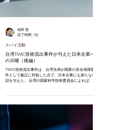
稲村 悠
読了時間: 7分
スパイ活動
台湾TSMC技術流出事件が与えた日本企業へ
の示唆（後編）
TSMC技術流出事件は、台湾当局が国家の安全保障案
件として厳正に対処した点で、日本企業にも新たな教
訓を与えた。 台湾の国家科学技術委員会によれば、
2nmプロセス技術は「国家核心重要技術」に指定され
ており、その漏洩行為は国家安全法による処罰の対象
となる。