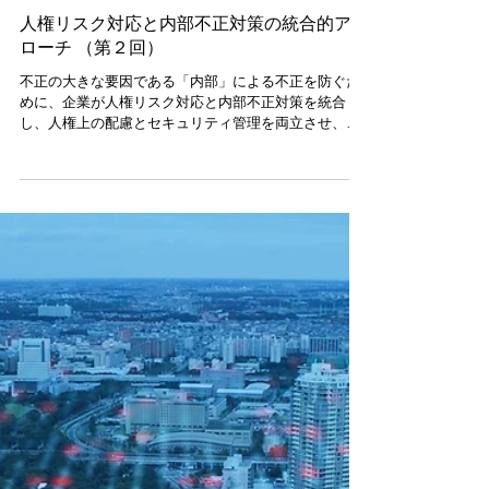
稲村 悠
読了時間: 9分
経済安全保障
人権リスク対応と内部不正対策の統合的アプ
ローチ （第２回）
不正の大きな要因である「内部」による不正を防ぐた
めに、企業が人権リスク対応と内部不正対策を統合
し、人権上の配慮とセキュリティ管理を両立させ、組
織全体で一貫したリスク対応を行わなければならな
い。