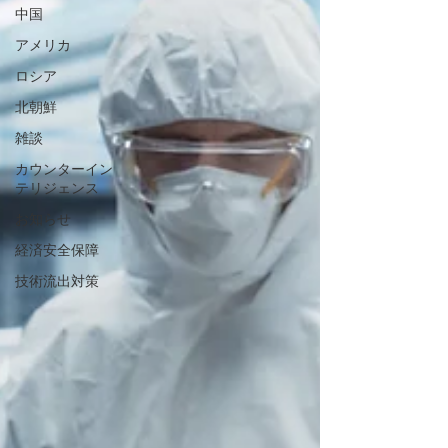
中国
アメリカ
ロシア
北朝鮮
雑談
カウンターイン
テリジェンス
お知らせ
経済安全保障
技術流出対策