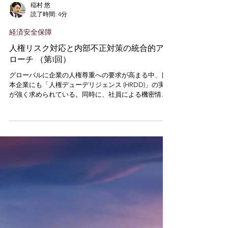
稲村 悠
読了時間: 4分
経済安全保障
人権リスク対応と内部不正対策の統合的アプ
ローチ （第1回）
グローバルに企業の人権尊重への要求が高まる中、日
本企業にも「人権デューデリジェンス (HRDD)」の実施
が強く求められている。同時に、社員による機密情報
の不正持ち出しやデータ漏えいなど、内部不正が企業
経営を揺るがすケースも後を絶たない。内部関係者が
顧客の個人情報を不正に売却したり、退職時に技術情
報を持ち去る事件が実際に発生し、事業の根幹を脅か
す事態に至っている。 こうした状況下で、企業は人権
リスクへの対応と情報漏えい防止策をともに強化して