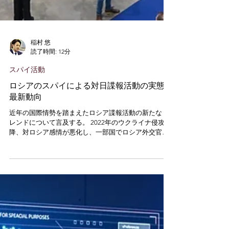
稲村 悠
読了時間: 12分
スパイ活動
ロシアのスパイによる対日諜報活動の実態と
最新動向
近年の国際情勢を踏まえたロシア諜報活動の新たなト
レンドについて言及する。 2022年のウクライナ侵攻以
降、対ロシア感情が悪化し、一部国でロシア外交官の
追放措置が取られた結果、ロシア側は従来の公的カバ
ーによる諜報活動の見直しを迫られている。その影響
は日本でも表れており、ウクライナ侵攻後にロシアに
よる諜報活動が停滞していた。 そこで、ロシア機関
員がロシア人であることを伏せ、ウクライナや東欧出
身者になりすます偽装を行う傾向が一段と強まってい
る。