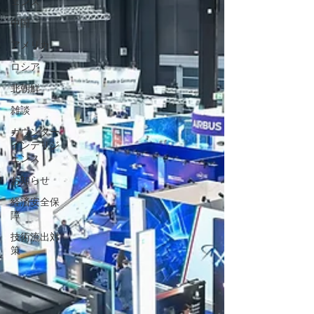
ェンス
中国
アメリカ
ロシア
北朝鮮
雑談
カウンター
インテリジ
ェンス
お知らせ
経済安全保
障
技術流出対
策