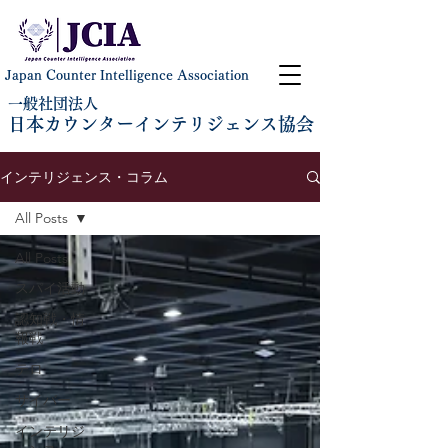
Japan Counter Intelligence Association
一般社団法人
日本カウンターインテリジェンス協会
インテリジェンス・コラム
All Posts
All Posts
スパイ活動
認知戦・情
報戦
テロ
サイバー
インテリジ