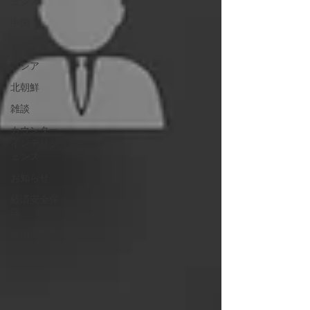
ェンス
中国
アメリカ
ロシア
北朝鮮
雑談
カウンター
インテリジ
ェンス
お知らせ
経済安全保
障
技術流出対
策