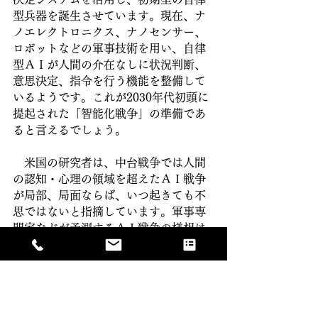
型兵器を誕生させています。現在、ナ
ノエレクトロニクス、ナノセンサー、
ロボットなどの軍事技術を用い、自律
型ＡＩが人間の介在なしに状況判断、
意思決定、指令を行う機能を整備して
いるようです。これが2030年代初頭に
提起された「智能化戦争」の準備であ
ると言えるでしょう。
　米国の研究者は、中台戦争では人間
の認知・心理の領域を超えたＡＩ戦争
が局部、局面ならば、いつ起きても不
思ではないと指摘しています。軍事専
門家などが予測するＡＩ戦争の様相は
次のようなものであります。「戦場か
ら遠く離れた作戦室では指揮官や幕僚
に代わってＡＩ指揮意思決定システム
が膨大なビッグデータを処理し、最適
の作戦行動を決定して　　