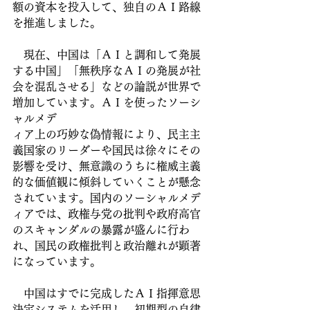
額の資本を投入して、独自のＡＩ路線
を推進しました。
　現在、中国は「ＡＩと調和して発展
する中国」「無秩序なＡＩの発展が社
会を混乱させる」などの論説が世界で
増加しています。ＡＩを使ったソーシ
ャルメデ
ィア上の巧妙な偽情報により、民主主
義国家のリーダーや国民は徐々にその
影響を受け、無意識のうちに権威主義
的な価値観に傾斜していくことが懸念
されています。国内のソーシャルメデ
ィアでは、政権与党の批判や政府高官
のスキャンダルの暴露が盛んに行わ
れ、国民の政権批判と政治離れが顕著
になっています。
　中国はすでに完成したＡＩ指揮意思
決定システムを活用し、初期型の自律