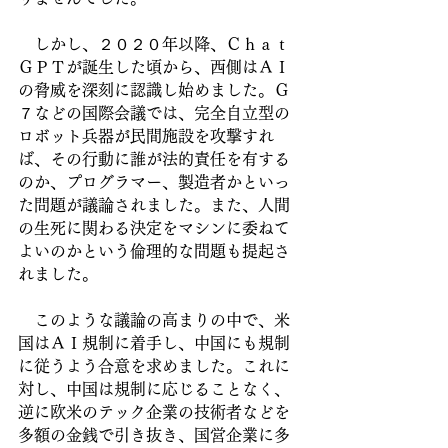
　しかし、２０２０年以降、Ｃｈａｔ
ＧＰＴが誕生した頃から、西側はＡＩ
の脅威を深刻に認識し始めました。Ｇ
７などの国際会議では、完全自立型の
ロボット兵器が民間施設を攻撃すれ
ば、その行動に誰が法的責任を有する
のか、プログラマー、製造者かといっ
た問題が議論されました。また、人間
の生死に関わる決定をマシンに委ねて
よいのかという倫理的な問題も提起さ
れました。
　このような議論の高まりの中で、米
国はＡＩ規制に着手し、中国にも規制
に従うよう合意を求めました。これに
対し、中国は規制に応じることなく、
逆に欧米のテック企業の技術者などを
多額の金銭で引き抜き、国営企業に多