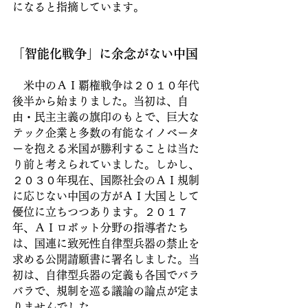
になると指摘しています。
「智能化戦争」に余念がない中国
　米中のＡＩ覇権戦争は２０１０年代
後半から始まりました。当初は、自
由・民主主義の旗印のもとで、巨大な
テック企業と多数の有能なイノベータ
ーを抱える米国が勝利することは当た
り前と考えられていました。しかし、
２０３０年現在、国際社会のＡＩ規制
に応じない中国の方がＡＩ大国として
優位に立ちつつあります。２０１７
年、ＡＩロボット分野の指導者たち
は、国連に致死性自律型兵器の禁止を
求める公開請願書に署名しました。当
初は、自律型兵器の定義も各国でバラ
バラで、規制を巡る議論の論点が定ま
りませんでした。