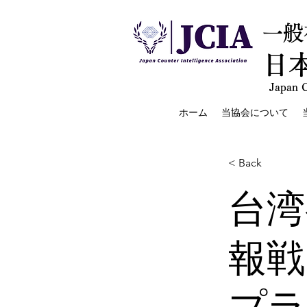
一般
日
Japan C
ホーム
当協会について
< Back
台湾
報戦