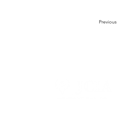
Previous
ホーム
当協会について
当
一般
日本
Japan 
〒102-0074
東京都千代田区九段南一丁目5番6号
MAIL：
info@japancia.com