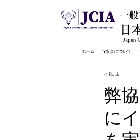
一般
日
Japan C
ホーム
当協会について
< Back
弊協
にイ