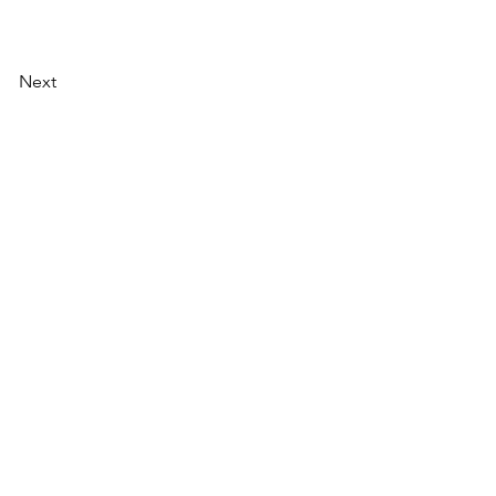
Next
ラム
提携団体
お問い合わせ
ntelligence Association All rights Reserved.