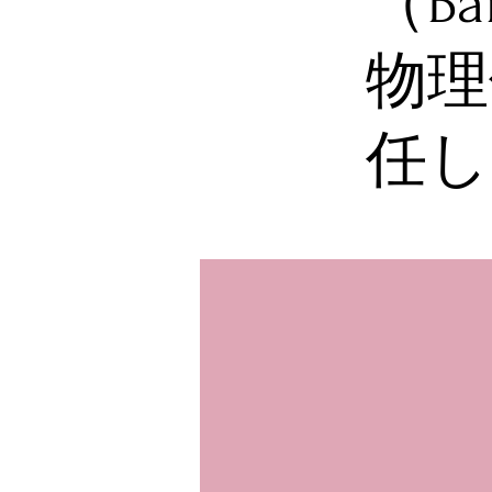
（Ba
物理
任し