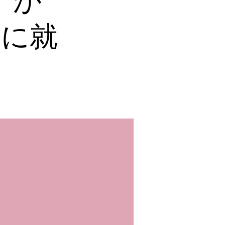
表）が
ーに就