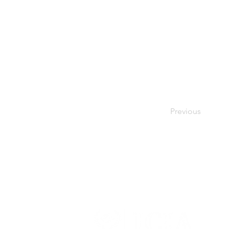
Previous
ホーム
当協会について
当
一般