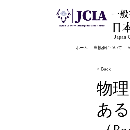
一般
日
Japan C
ホーム
当協会について
< Back
物理
ある