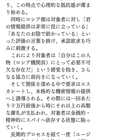
り、この時点で心理的な抵抗感が薄ま
り始める。
　同時にロシア側は対象者に対し「君
の情報提供は非常に役に立っている」
「あなたのお陰で助かっている」とい
った評価の言葉を掛け、承認欲求を巧
みに刺激する。
　これにより対象者は「自分はこの人
物（ロシア機関員）にとって必要不可
欠な存在だ」という錯覚を抱き、さら
なる協力に前向きになっていく。
　そして関係を深める中で要求はエス
カレートし、本格的な機密情報の提供
へと誘導される。その際には一回あた
り十万円前後から時にそれ以上の高額
な謝礼が支払われ、対象者は金銭的・
精神的にスパイへ依存する状態に陥っ
ていく。
　長期的プロセスを経て一度「エージ