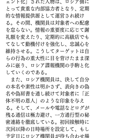
ェント化」された人物は、ロシア側に
とって貴重な内部協力者となり、定期
的な情報提供源として運営され続け
る。その間、機関員は対象者への配慮
を怠らない。情報の重要度に応じて謝
礼額を変えたり、定期的に高級店でも
てなして動機付けを強化し、忠誠心を
維持させる。こうしてターゲットは自
らの行為の重大性に目を背けたまま深
みに嵌り、ロシア諜報機関の手駒と化
していくのである。
　また、ロシア機関員は、決して自分
の本名や素性は明かさず、表向きの偽
名や偽肩書を通し続けて対象者に「正
体不明の恩人」のような印象を与え
る。そして、メールや電話などログが
残る通信は極力避け、一方通行型の秘
密連絡を徹底している。初回接触時に
次回以降の日時場所を設定して、もし
予定日にロシア機関員が待ち合わせ場