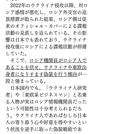
　2022年のウクライナ侵攻以降、対ロ
シア感情が悪化し、ロシア外交官の追
放措置が取られた結果、ロシア側は従
来のオフィシャル・カバーによる諜報
活動の見直しを迫られている。その影
響は日本でも表れており、ウクライナ
侵攻後にロシアによる諜報活動が停滞
していた。
　そこで、
ロシア機関員がロシア人で
あることを伏せ、ウクライナや東欧出
身者になりすます偽装を行う傾向
が一
段と強まっている。
　日本国内でも、「ウクライナ人研究
者」や「東欧系ビジネスマン」と名乗
る人物が実はロシア情報機関員だった
という可能性は十分考えられるだろ
う。ウクライナ人であればむしろ日本
人の寄り添う心や好意を得やすいとい
う状況を逆手に取った偽装戦術であ