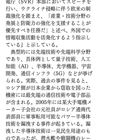
報庁（SVR）本部においてスピーチを
行い、ウクライナ侵略に伴う欧米の制
裁強化を踏まえ、「産業・技術分野の
発展と防衛力の強化を支援することが
優先すべき任務だ」と述べ、外国での
情報収集活動を活発化するよう指示し
ている』と示している。
　典型的には先端技術や先端科学分野
であり、具体例として量子技術、人工
知能（AI）、半導体、光学機器、宇宙
開発、通信インフラ（5G）などが挙げ
られる。実際、過去の事件を見ると、
ロシア側が日本企業から窃取を図った
機密には最先端の通信技術や電子部品
が含まれる。2005年には某大手電機メ
ーカー子会社の元社員がロシア通商代
表部員に軍事転用可能なパワー半導体
技術を漏洩する事件が起きている。漏
洩した半導体技術は一見民生用途のも
のであったが、潜水艦や戦闘機のレー