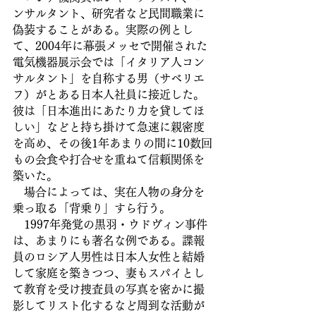
ンサルタント、研究者など民間職業に
偽装することがある。実際の例とし
て、2004年に幕張メッセで開催された
電気機器展示会では「イタリア人コン
サルタント」を自称する男（サベリエ
フ）がとある日本人社員に接近した。
彼は「日本進出にあたり力を貸してほ
しい」などと持ち掛けて急速に親密度
を高め、その後1年あまりの間に10数回
もの会食や打合せを重ねて信頼関係を
築いた。
　場合によっては、実在人物の身分を
乗っ取る「背乗り」すら行う。
　1997年発覚の黒羽・ウドヴィン事件
は、あまりにも著名な例である。諜報
員のロシア人男性は日本人女性と結婚
して家庭を築きつつ、妻もスパイとし
て教育を受け捜査員の写真を密かに撮
影してリスト化するなど周到な活動が