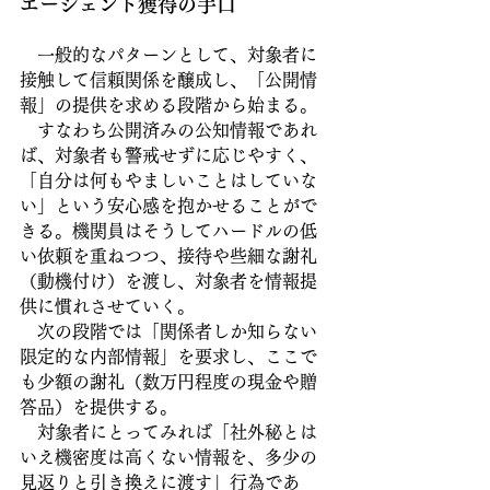
エージェント獲得の手口
　一般的なパターンとして、対象者に
接触して信頼関係を醸成し、「公開情
報」の提供を求める段階から始まる。
　すなわち公開済みの公知情報であれ
ば、対象者も警戒せずに応じやすく、
「自分は何もやましいことはしていな
い」という安心感を抱かせることがで
きる。機関員はそうしてハードルの低
い依頼を重ねつつ、接待や些細な謝礼
（動機付け）を渡し、対象者を情報提
供に慣れさせていく。
　次の段階では「関係者しか知らない
限定的な内部情報」を要求し、ここで
も少額の謝礼（数万円程度の現金や贈
答品）を提供する。
　対象者にとってみれば「社外秘とは
いえ機密度は高くない情報を、多少の
見返りと引き換えに渡す」行為であ