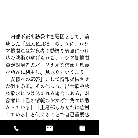
　内部不正を誘発する要因として、前
述した「MICELDS」のように、ロシ
ア機関員は対象者の動機や弱点につけ
込む戦術が挙げられる。ロシア側機関
員が対象者のパーソナルな信頼と恩義
を巧みに利用し、見返りというより
「友情への応答」として情報提供させ
た例もある。その他にも、出世欲や承
認欲求につけ込まれる場合もある。対
象者に「君の情報のおかげで我々は助
かっている」「上層部もあなたに感謝
している」と伝えることで自己重要感
を高めさせ、相手の忠誠心や奉仕意識
を操作するのだ。このようにインサイ
ダーが不正に手を染める背景には、金