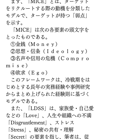
　まず、「MICE」とは、ターゲット
をリクルートする際の動機を分類した
モデルで、ターゲットが持つ「弱点」
を示す。
　「MICE」は次の各要素の頭文字を
とったものである。
　①金銭（Ｍｏｎｅｙ）
　②思想・信条（Ｉｄｅｏｌｏｇｙ）
　③名声や信用の危機（Ｃｏｍｐｒｏ
ｍｉｓｅ）
　④欲求（Ｅｇｏ）
　このフレームワークは、冷戦期をは
じめとする長年の実務経験や事例研究
からまとめ上げられた経験則に基づく
モデルである。
　また、「LDSS」は、家族愛・自己愛
などの「Love」、人生や組織への不満
「Disgruntlement」、ストレス
「Stress」、秘密の共有・理解
「Secret」の要素を指し、筆者は、従