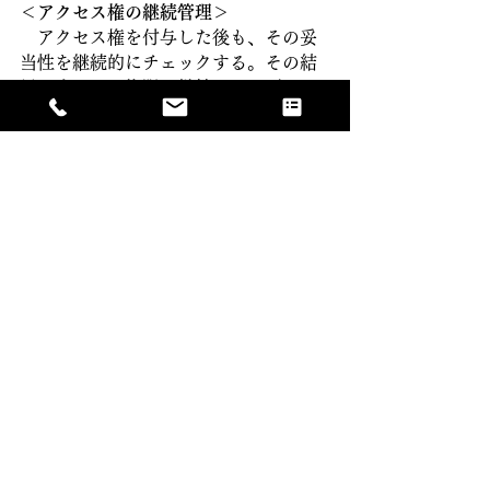
＜アクセス権の継続管理＞
　アクセス権を付与した後も、その妥
当性を継続的にチェックする。その結
果に応じて、権限を継続するか否かを
判断する。例えば、アクセス権を1年更
新とする（アクセスする情報の機密性
に応じて更新期間を設定すべき）。人
事異動によって報告・決裁ルートが変
わる際には、決裁権者も含めて再チェ
ックが必要だ。
　また、対象社員が在籍中に他企業の
役員を兼任する可能性がある。届け出
をルールとするとともに、自己申告に
頼らずに公開情報を定期的に確認する
などして状況を把握し、アクセス権限
の可否をも直すことが肝要だ。
＜アクセス権に応じたログの管理＞
　情報の重要度に応じて、各種アクセ