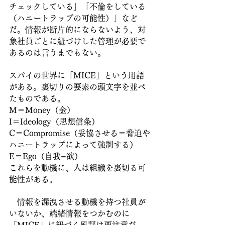
チェックしている」「不倫をしている
（ハニートラップの可能性）」など
だ。情報が断片的にならないよう、対
象社員ごとに紐づけした管理が必要で
あるのは言うまでもない。
スパイの世界に「MICE」という用語
がある。裏切りの要素の頭文字を並べ
たものである。
M＝Money（金）
I＝Ideology（思想信条）
C＝Compromise（妥協させる＝脅迫や
ハニートラップによって強制する）
E＝Ego（自我=欲）
これらを動機に、人は組織を裏切る可
能性がある。
　情報を漏洩させる動機を持つ社員が
いないか、端緒情報をつかむのに
「MICE」に紐づく風評は要注意だ。